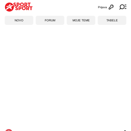
Prijava
Otvori profi
Ot
NOVO
FORUM
MOJE TEME
TABELE