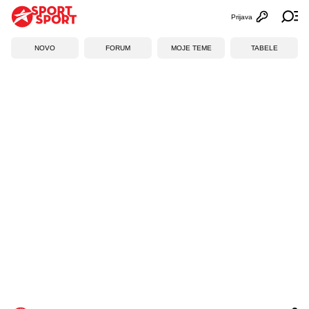
Prijava
Otvori profi
Ot
NOVO
FORUM
MOJE TEME
TABELE