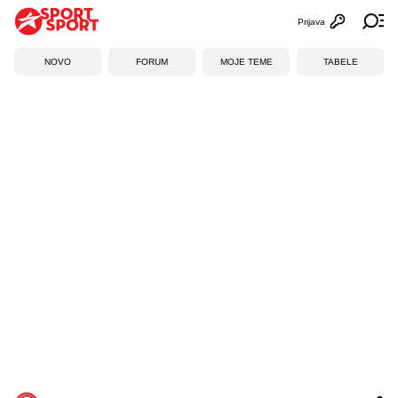
Prijava
Otvori profi
Ot
NOVO
FORUM
MOJE TEME
TABELE