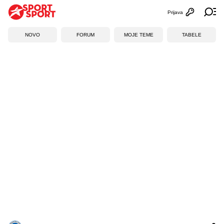
Prijava
Otvori profi
Ot
NOVO
FORUM
MOJE TEME
TABELE