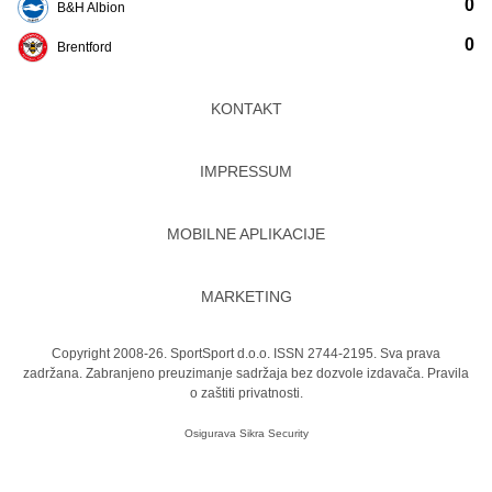
0
B&H Albion
0
Brentford
KONTAKT
IMPRESSUM
MOBILNE APLIKACIJE
MARKETING
Copyright 2008-26. SportSport d.o.o. ISSN 2744-2195. Sva prava
zadržana. Zabranjeno preuzimanje sadržaja bez dozvole izdavača.
Pravila
o zaštiti privatnosti.
Osigurava
Sikra Security