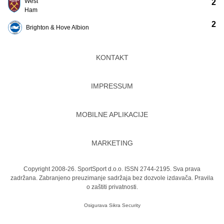
West
2
Ham
2
Brighton & Hove Albion
KONTAKT
IMPRESSUM
MOBILNE APLIKACIJE
MARKETING
Copyright 2008-26. SportSport d.o.o. ISSN 2744-2195. Sva prava
zadržana. Zabranjeno preuzimanje sadržaja bez dozvole izdavača.
Pravila
o zaštiti privatnosti.
Osigurava
Sikra Security