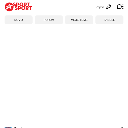
Prijava
Otvori profi
Ot
NOVO
FORUM
MOJE TEME
TABELE