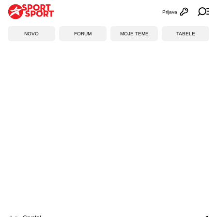
Prijava
Otvori profi
Ot
NOVO
FORUM
MOJE TEME
TABELE