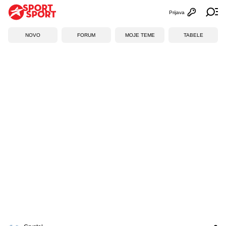
Prijava
Otvori profi
Ot
NOVO
FORUM
MOJE TEME
TABELE