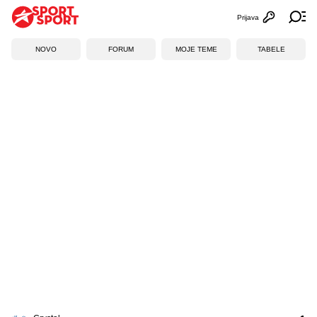
Prijava
Otvori profi
Ot
NOVO
FORUM
MOJE TEME
TABELE