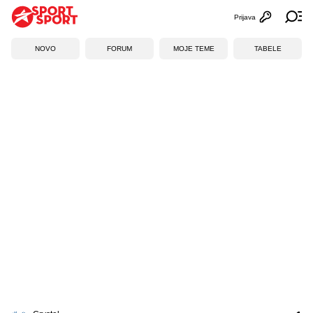
Prijava
Otvori profi
Ot
NOVO
FORUM
MOJE TEME
TABELE