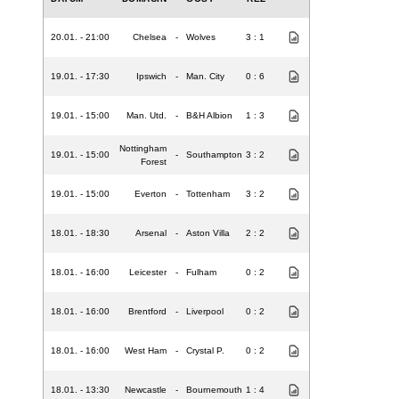
20.01. - 21:00
Chelsea
-
Wolves
3 : 1
19.01. - 17:30
Ipswich
-
Man. City
0 : 6
19.01. - 15:00
Man. Utd.
-
B&H Albion
1 : 3
Nottingham
19.01. - 15:00
-
Southampton
3 : 2
Forest
19.01. - 15:00
Everton
-
Tottenham
3 : 2
18.01. - 18:30
Arsenal
-
Aston Villa
2 : 2
18.01. - 16:00
Leicester
-
Fulham
0 : 2
18.01. - 16:00
Brentford
-
Liverpool
0 : 2
18.01. - 16:00
West Ham
-
Crystal P.
0 : 2
18.01. - 13:30
Newcastle
-
Bournemouth
1 : 4