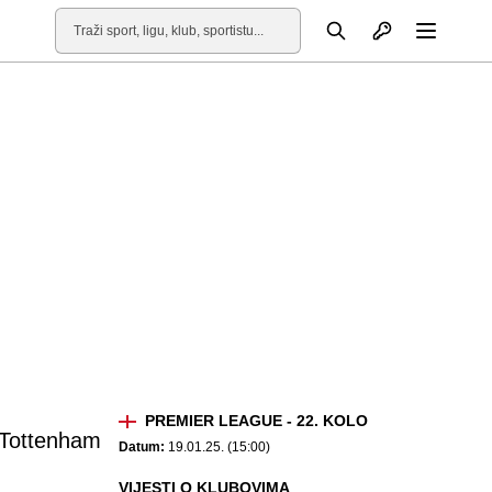
Otvori profil
Pretraga
Otvori
PREMIER LEAGUE - 22. KOLO
Tottenham
Datum:
19.01.25. (15:00)
VIJESTI O KLUBOVIMA