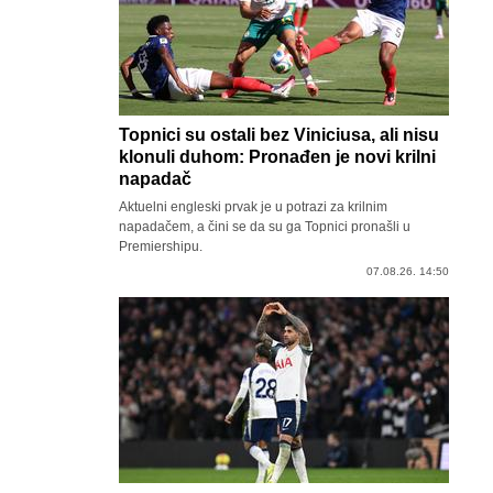
Topnici su ostali bez Viniciusa, ali nisu
klonuli duhom: Pronađen je novi krilni
napadač
Aktuelni engleski prvak je u potrazi za krilnim
napadačem, a čini se da su ga Topnici pronašli u
Premiershipu.
07.08.26. 14:50