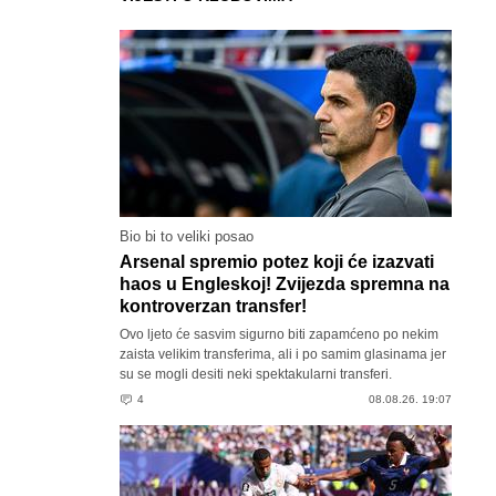
Bio bi to veliki posao
Arsenal spremio potez koji će izazvati
haos u Engleskoj! Zvijezda spremna na
kontroverzan transfer!
Ovo ljeto će sasvim sigurno biti zapamćeno po nekim
zaista velikim transferima, ali i po samim glasinama jer
su se mogli desiti neki spektakularni transferi.
4
08.08.26. 19:07