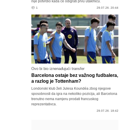
nije potvrdio kada će odigrati prvu utakmicu.
1
29.07.26. 20:44
Ovo bi bio iznenađujući transfer
Barcelona ostaje bez važnog fudbalera,
a razlog je Tottenham?
Londonski klub želi Julesa Koundéa zbog njegove
sposobnosti da igra na nekoliko pozicija, ali Barcelona
trenutno nema namjeru prodati francuskog
reprezentativca.
29.07.26. 18:42