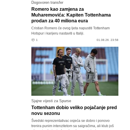
Dogovoren transfer
Romero kao zamjena za
Muharemovića: Kapiten Tottenhama
prodan za 40 miliona eura
Cristian Romero će ovog ljeta napustiti Tottenham
Hotspur i karijeru nastaviti u Italiji.
1
01.08.26. 23:58
Sjajne vijesti za Spurse
Tottenham dobio veliko pojačanje pred
novu sezonu
Švedski reprezentativac osjeća se dobro i ponovo
trenira punim intenzitetom sa saigračima, ali klub još