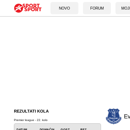
NOVO
FORUM
MOJ
REZULTATI KOLA
Ev
Premier league - 22. kolo
DATUM
DOMAĆIN
GOST
REZ