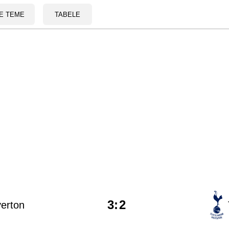
E TEME
TABELE
3
:
2
erton