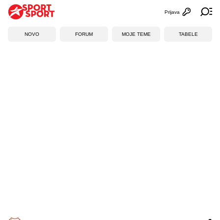
Prijava
Otvori profi
Ot
NOVO
FORUM
MOJE TEME
TABELE