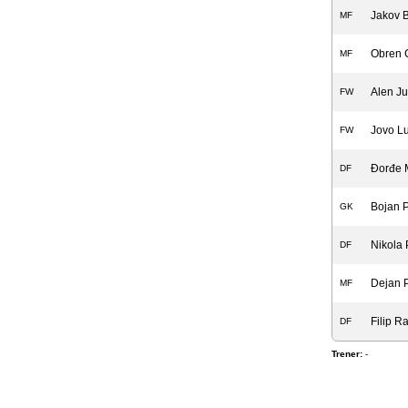
Jakov B
MF
Obren 
MF
Alen Jur
FW
Jovo Lu
FW
Đorđe M
DF
Bojan P
GK
Nikola 
DF
Dejan 
MF
Filip R
DF
Trener:
-