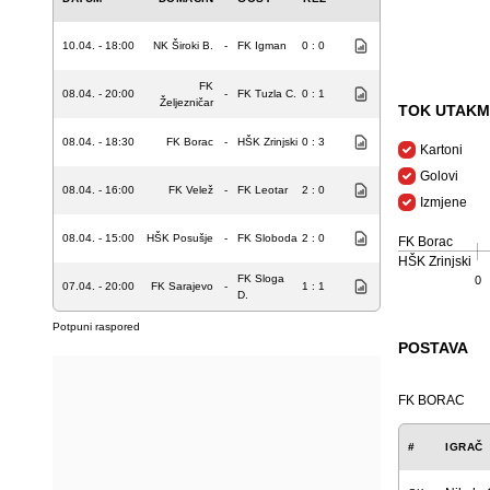
10.04. - 18:00
NK Široki B.
-
FK Igman
0 : 0
FK
08.04. - 20:00
-
FK Tuzla C.
0 : 1
Željezničar
TOK UTAKM
08.04. - 18:30
FK Borac
-
HŠK Zrinjski
0 : 3
Kartoni
Golovi
08.04. - 16:00
FK Velež
-
FK Leotar
2 : 0
Izmjene
08.04. - 15:00
HŠK Posušje
-
FK Sloboda
2 : 0
FK Borac
HŠK Zrinjski
FK Sloga
0
07.04. - 20:00
FK Sarajevo
-
1 : 1
D.
Potpuni raspored
POSTAVA
FK BORAC
#
IGRAČ