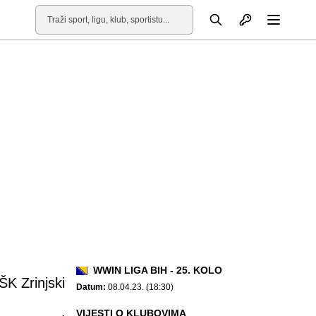
Otvori profil
Pretraga
Otvori
WWIN LIGA BIH - 25. KOLO
ŠK Zrinjski
Datum:
08.04.23. (18:30)
VIJESTI O KLUBOVIMA