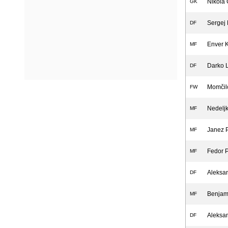
Nikola 
GK
Sergej 
DF
Enver K
MF
Darko 
DF
Momčil
FW
Nedeljk
MF
Janez 
MF
Fedor 
MF
Aleksa
DF
Benjami
MF
Aleksan
DF