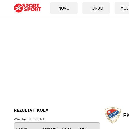
NOVO
FORUM
MOJ
REZULTATI KOLA
FK
WWin liga BiH - 25. kolo
DATUM
DOMAĆIN
GOST
REZ