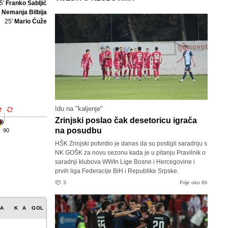
5'
Franko Sabljić
'
Nemanja Bilbija
25'
Mario Ćuže
Idu na "kaljenje"
Zrinjski poslao čak desetoricu igrača
na posudbu
90
HŠK Zrinjski potvrdio je danas da su postigli saradnju s
NK GOŠK za novu sezonu kada je u pitanju Pravilnik o
saradnji klubova WWIn Lige Bosne i Hercegovine i
prvih liga Federacije BiH i Republike Srpske.
3
Prije oko 6h
NA
K
A
GOL