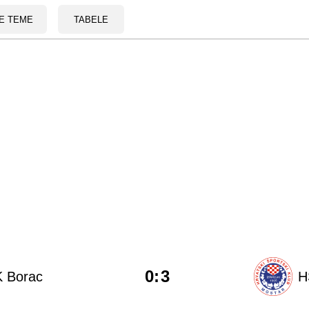
E TEME
TABELE
0
:
3
 Borac
H