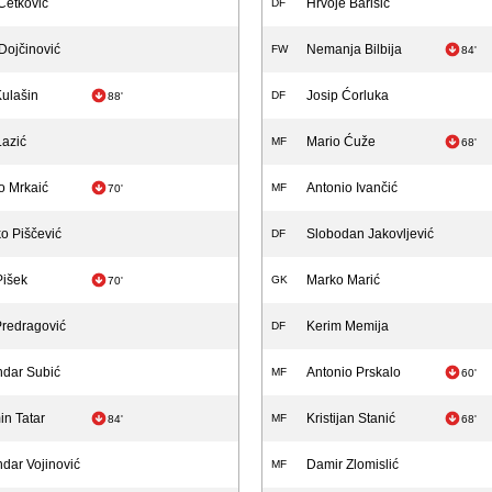
Ćetković
Hrvoje Barišić
DF
Dojčinović
Nemanja Bilbija
FW
84'
ulašin
Josip Ćorluka
DF
88'
Lazić
Mario Ćuže
MF
68'
o Mrkaić
Antonio Ivančić
MF
70'
o Piščević
Slobodan Jakovljević
DF
Pišek
Marko Marić
GK
70'
Predragović
Kerim Memija
DF
ndar Subić
Antonio Prskalo
MF
60'
n Tatar
Kristijan Stanić
MF
84'
68'
dar Vojinović
Damir Zlomislić
MF