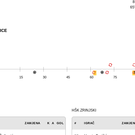
8
65
ICE
15
30
45
60
75
HŠK ZRINJSKI
ZAMJENA
K
A
GOL
#
IGRAČ
ZAMJE