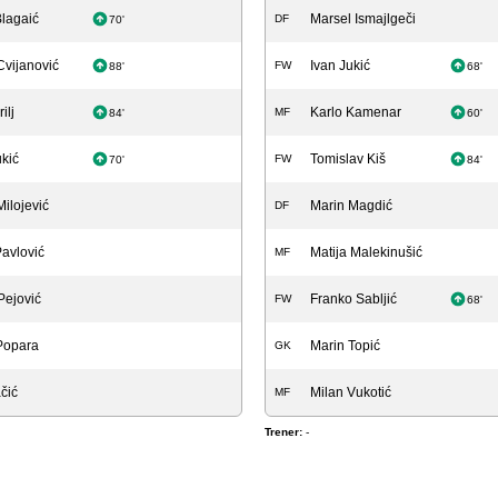
lagaić
Marsel Ismajlgeči
DF
70'
Cvijanović
Ivan Jukić
FW
88'
68'
ilj
Karlo Kamenar
MF
84'
60'
kić
Tomislav Kiš
FW
70'
84'
ilojević
Marin Magdić
DF
avlović
Matija Malekinušić
MF
Pejović
Franko Sabljić
FW
68'
Popara
Marin Topić
GK
ačić
Milan Vukotić
MF
Trener:
-