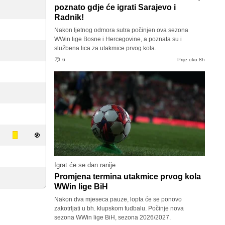
poznato gdje će igrati Sarajevo i
Radnik!
Nakon ljetnog odmora sutra počinjen ova sezona
WWin lige Bosne i Hercegovine, a poznata su i
službena lica za utakmice prvog kola.
6
Prije oko 8h
Igrat će se dan ranije
Promjena termina utakmice prvog kola
WWin lige BiH
Nakon dva mjeseca pauze, lopta će se ponovo
zakotrljati u bh. klupskom fudbalu. Počinje nova
sezona WWin lige BiH, sezona 2026/2027.