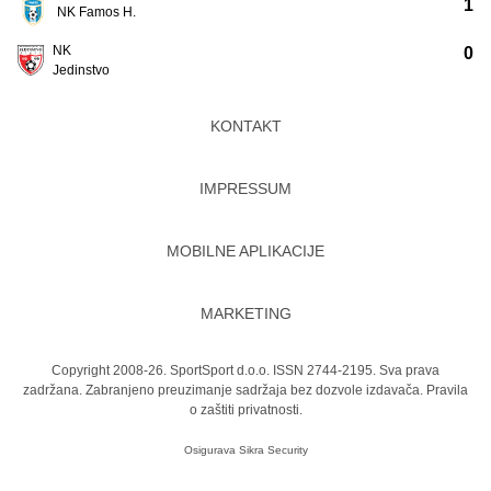
1
NK Famos H.
NK
0
Jedinstvo
KONTAKT
IMPRESSUM
MOBILNE APLIKACIJE
MARKETING
Copyright 2008-26. SportSport d.o.o. ISSN 2744-2195. Sva prava
zadržana. Zabranjeno preuzimanje sadržaja bez dozvole izdavača.
Pravila
o zaštiti privatnosti.
Osigurava
Sikra Security