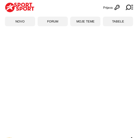
Prijava
Otvori profi
Ot
NOVO
FORUM
MOJE TEME
TABELE