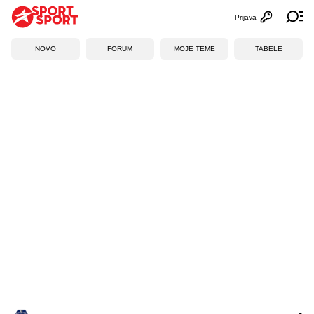
Prijava
Otvori profi
Ot
NOVO
FORUM
MOJE TEME
TABELE