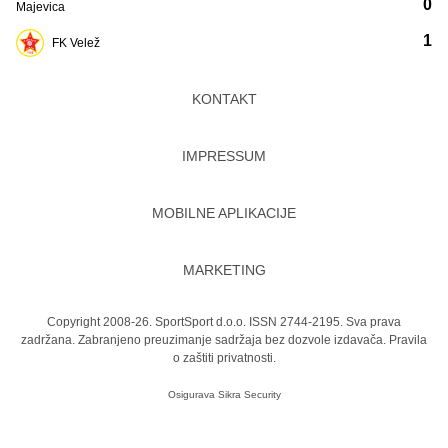
0
Majevica
1
FK Velež
KONTAKT
IMPRESSUM
MOBILNE APLIKACIJE
MARKETING
Copyright 2008-26. SportSport d.o.o. ISSN 2744-2195. Sva prava
zadržana. Zabranjeno preuzimanje sadržaja bez dozvole izdavača.
Pravila
o zaštiti privatnosti.
Osigurava
Sikra Security