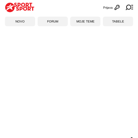
Prijava
Otvori profi
Ot
NOVO
FORUM
MOJE TEME
TABELE