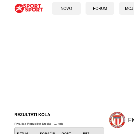
NOVO
FORUM
MOJ
REZULTATI KOLA
F
Prva liga Republike Srpske - 1. kolo
DATUM
DOMAĆIN
GOST
REZ