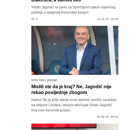
Vlado Jagodić se javio za SportSport nakon najvećeg
jubileja u njegovoj trenerskoj karijeri.
4
10.11.25. 18:55
Ima novi posao
Mislili ste da je kraj? Ne, Jagodić nije
rekao posljednje zbogom
Nakon što je prije starta nove sezone završio saradnju
sa ekipom Leotara, iskusni stručnjak Vlado Jagodić
ima novi trenerski posao.
30.09.25. 08:01