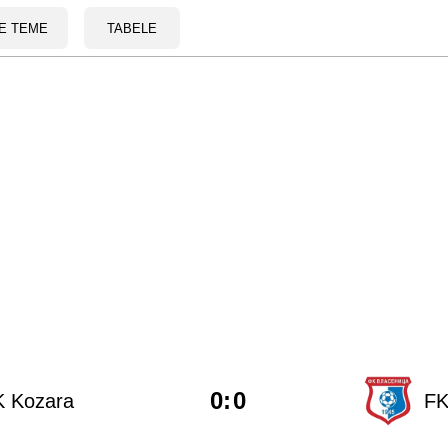
E TEME
TABELE
0
:
0
K Kozara
FK