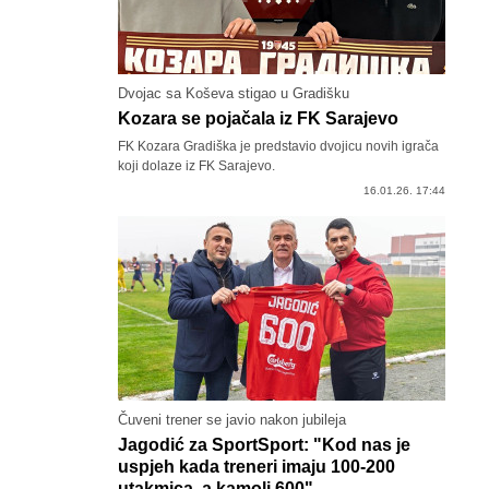
Dvojac sa Koševa stigao u Gradišku
Kozara se pojačala iz FK Sarajevo
FK Kozara Gradiška je predstavio dvojicu novih igrača
koji dolaze iz FK Sarajevo.
16.01.26. 17:44
Čuveni trener se javio nakon jubileja
Jagodić za SportSport: "Kod nas je
uspjeh kada treneri imaju 100-200
utakmica, a kamoli 600"