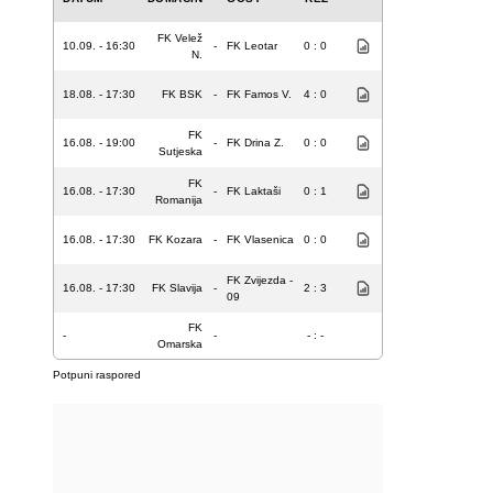
FK Velež
10.09. - 16:30
-
FK Leotar
0 : 0
N.
18.08. - 17:30
FK BSK
-
FK Famos V.
4 : 0
FK
16.08. - 19:00
-
FK Drina Z.
0 : 0
Sutjeska
FK
16.08. - 17:30
-
FK Laktaši
0 : 1
Romanija
16.08. - 17:30
FK Kozara
-
FK Vlasenica
0 : 0
FK Zvijezda -
16.08. - 17:30
FK Slavija
-
2 : 3
09
FK
-
-
- : -
Omarska
Potpuni raspored