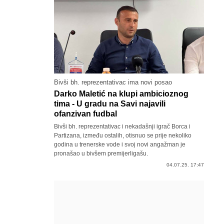
Bivši bh. reprezentativac ima novi posao
Darko Maletić na klupi ambicioznog
tima - U gradu na Savi najavili
ofanzivan fudbal
Bivši bh. reprezentativac i nekadašnji igrač Borca i
Partizana, između ostalih, otisnuo se prije nekoliko
godina u trenerske vode i svoj novi angažman je
pronašao u bivšem premijerligašu.
04.07.25. 17:47