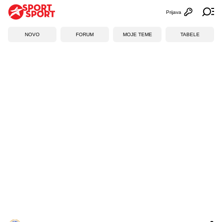
Prijava
Otvori profi
Ot
NOVO
FORUM
MOJE TEME
TABELE