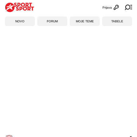
Prijava
Otvori profi
Ot
NOVO
FORUM
MOJE TEME
TABELE