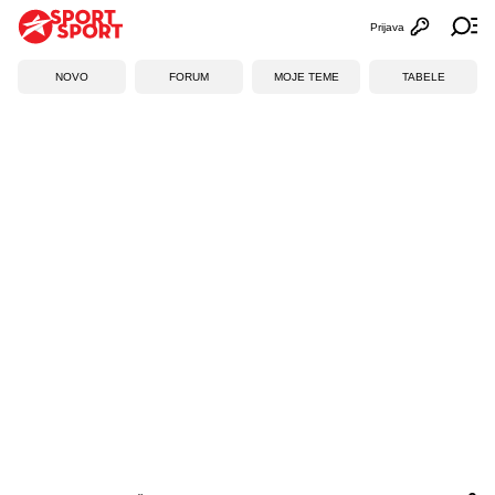
Prijava
Otvori profi
Ot
NOVO
FORUM
MOJE TEME
TABELE