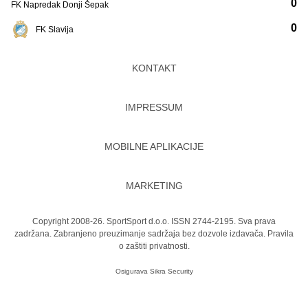
0
FK Napredak Donji Šepak
0
FK Slavija
KONTAKT
IMPRESSUM
MOBILNE APLIKACIJE
MARKETING
Copyright 2008-26. SportSport d.o.o. ISSN 2744-2195. Sva prava
zadržana. Zabranjeno preuzimanje sadržaja bez dozvole izdavača.
Pravila
o zaštiti privatnosti.
Osigurava
Sikra Security