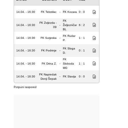
14.04. - 16:30
FK Tekstilac
-
FK Kozara
0 : 0
FK
FK Zvijezda -
14.04. - 16:30
-
Željezničar
6 : 2
09
BL
FK Rudar
14.04. - 16:30
FK Sutjeska
-
1 : 1
P.
FK Sloga
14.04. - 16:30
FK Podrinje
-
0 : 1
D.
FK
14.04. - 16:30
FK Drina Z.
-
Sloboda
1 : 1
MG
FK Napredak
14.04. - 16:30
-
FK Slavija
0 : 0
Donji Šepak
Potpuni raspored