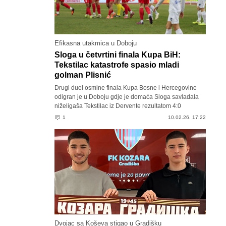
Efikasna utakmica u Doboju
Sloga u četvrtini finala Kupa BiH:
Tekstilac katastrofe spasio mladi
golman Plisnić
Drugi duel osmine finala Kupa Bosne i Hercegovine
odigran je u Doboju gdje je domaća Sloga savladala
niželigaša Tekstilac iz Dervente rezultatom 4:0
1
10.02.26. 17:22
Dvojac sa Koševa stigao u Gradišku