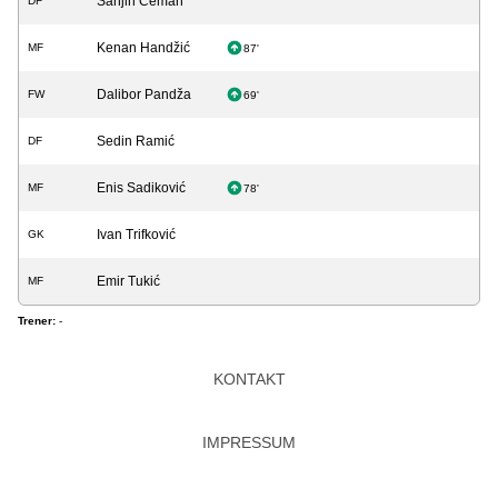
Sanjin Ćeman
DF
Kenan Handžić
MF
87'
Dalibor Pandža
FW
69'
Sedin Ramić
DF
Enis Sadiković
MF
78'
Ivan Trifković
GK
Emir Tukić
MF
Trener:
-
KONTAKT
IMPRESSUM