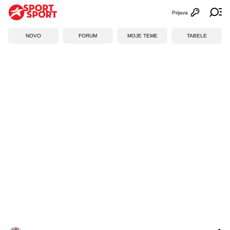
Prijava
Otvori profi
Ot
NOVO
FORUM
MOJE TEME
TABELE