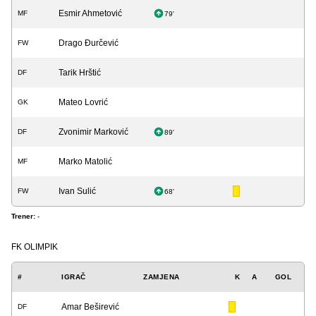
Esmir Ahmetović
MF
79'
Drago Đurčević
FW
Tarik Hrštić
DF
Mateo Lovrić
GK
Zvonimir Marković
DF
89'
Marko Matolić
MF
Ivan Sulić
FW
68'
Trener:
-
FK OLIMPIK
#
IGRAČ
ZAMJENA
K
A
GOL
Amar Beširević
DF