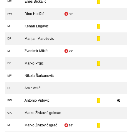
Enes Brčkalić
MF
Dino Hodžić
FW
68'
Kenan Lugavić
MF
Marijan Marošević
DF
Zvonimir Mikić
MF
79'
Marko Prgić
DF
Nikola Šarkanović
MF
Amir Velić
DF
Antonio Vidović
FW
Marko Živković golman
GK
Marko Živković igrač
MF
89'