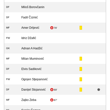
Miloš Borovčanin
DF
Fadil Čizmić
DF
Amer Drljević
MF
78'
Idriz Džafić
FW
Adnan A Hadžić
GK
Milan Muminović
MF
Elvis Sadiković
DF
Ognjen Stjepanović
FW
Danijel Stojanović
DF
69'
Zajko Zeba
MF
87'