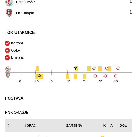
1
HNK Orašje
1
FK Olimpik
TOK UTAKMICE
Kartoni
Golovi
Izmjene
0
15
30
45
60
75
90
POSTAVA
HNK ORAŠJE
#
IGRAČ
ZAMJENA
K
A
GOL