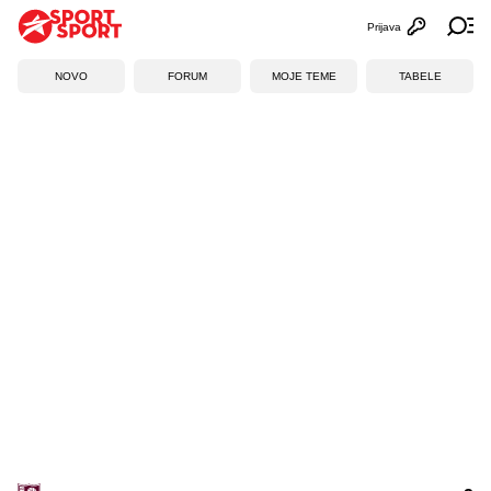
Prijava
Otvori profi
Ot
NOVO
FORUM
MOJE TEME
TABELE