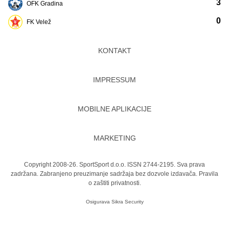
3
OFK Gradina
0
FK Velež
KONTAKT
IMPRESSUM
MOBILNE APLIKACIJE
MARKETING
Copyright 2008-26. SportSport d.o.o. ISSN 2744-2195. Sva prava
zadržana. Zabranjeno preuzimanje sadržaja bez dozvole izdavača.
Pravila
o zaštiti privatnosti.
Osigurava
Sikra Security