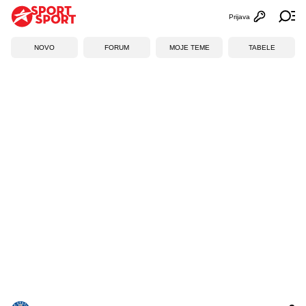
Prijava
Otvori profi
Ot
NOVO
FORUM
MOJE TEME
TABELE