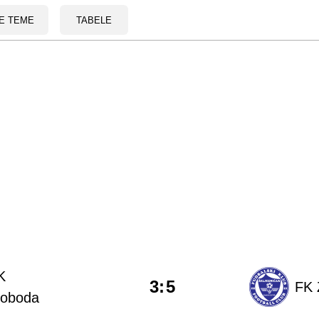
E TEME
TABELE
K
3
:
5
FK 
loboda