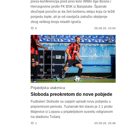
press-konferencija pred prvo kolo WWin lige Bosne i
Hercegovine protiv FK BSK iz Banjaluke. Španski
stručnjak poručio je da želi borbenu ekipu koja će težiti
posjedu lopte, ali je od navijača zatražio strpljenje
zbog velikog broja mladih igrača.
6
06.08.26. 10:04
Prijateljska utakmica
Sloboda preokretom do nove pobjede
Fudbaleri Slobode su uspjeli upisati novu pobjedu u
pripremnom periodu. Tuzlanski tim slavio je 2.1 protiv
Majevice iz Lopara u prijateljskom susretu odigranom
na stadionu Tušanj.
1
05.08.26. 20:48