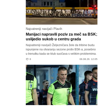
Najvatreniji navijači Plavih
Manijaci napravili poziv za meč sa BSK;
uslijedio sukob u centru grada
Najvatreniji navijači Željezničara žele da tribine budu
ispunjene na otvaranju sezone protiv BSK-a, posebno
u trenutku kada se klub suočava s velikim problemima.
6
06.08.26. 12:05