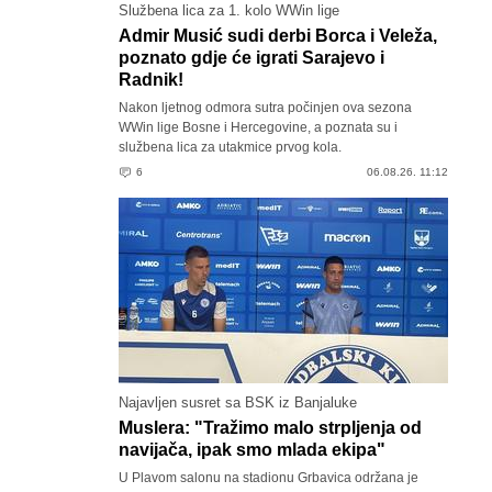
Službena lica za 1. kolo WWin lige
Admir Musić sudi derbi Borca i Veleža,
poznato gdje će igrati Sarajevo i
Radnik!
Nakon ljetnog odmora sutra počinjen ova sezona
WWin lige Bosne i Hercegovine, a poznata su i
službena lica za utakmice prvog kola.
6
06.08.26. 11:12
Najavljen susret sa BSK iz Banjaluke
Muslera: "Tražimo malo strpljenja od
navijača, ipak smo mlada ekipa"
U Plavom salonu na stadionu Grbavica održana je