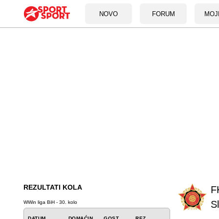
NOVO
FORUM
MOJ
REZULTATI KOLA
F
S
WWin liga BiH - 30. kolo
DATUM
DOMAĆIN
GOST
REZ