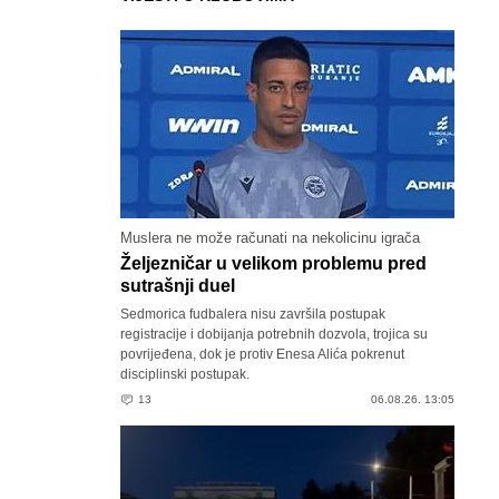
Muslera ne može računati na nekolicinu igrača
Željezničar u velikom problemu pred
sutrašnji duel
Sedmorica fudbalera nisu završila postupak
registracije i dobijanja potrebnih dozvola, trojica su
povrijeđena, dok je protiv Enesa Alića pokrenut
disciplinski postupak.
13
06.08.26. 13:05