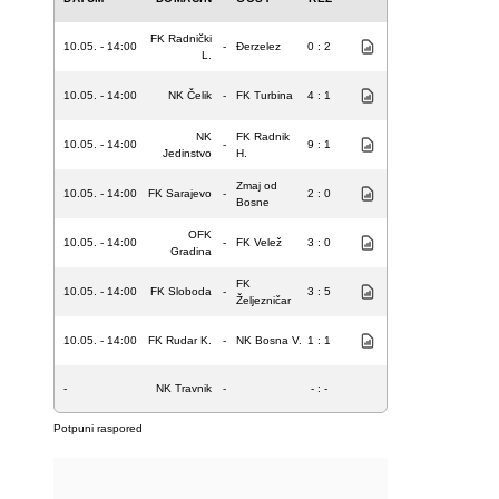
FK Radnički
10.05. - 14:00
-
Đerzelez
0 : 2
L.
10.05. - 14:00
NK Čelik
-
FK Turbina
4 : 1
NK
FK Radnik
10.05. - 14:00
-
9 : 1
Jedinstvo
H.
Zmaj od
10.05. - 14:00
FK Sarajevo
-
2 : 0
Bosne
OFK
10.05. - 14:00
-
FK Velež
3 : 0
Gradina
FK
10.05. - 14:00
FK Sloboda
-
3 : 5
Željezničar
10.05. - 14:00
FK Rudar K.
-
NK Bosna V.
1 : 1
-
NK Travnik
-
- : -
Potpuni raspored