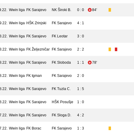
9.22.
Wwin liga
FK Sarajevo
NK Široki B.
0 : 0
84'
9.22.
Wwin liga
HŠK Zrinjski
FK Sarajevo
4 : 1
8.22.
Wwin liga
FK Sarajevo
FK Leotar
3 : 0
8.22.
Wwin liga
FK Željezničar
FK Sarajevo
2 : 2
8.22.
Wwin liga
FK Sarajevo
FK Sloboda
1 : 1
78'
8.22.
Wwin liga
FK Igman
FK Sarajevo
2 : 0
8.22.
Wwin liga
FK Sarajevo
FK Tuzla C.
1 : 5
8.22.
Wwin liga
FK Sarajevo
HŠK Posušje
1 : 0
7.22.
Wwin liga
FK Sarajevo
FK Sloga D.
4 : 2
7.22.
Wwin liga
FK Borac
FK Sarajevo
1 : 3