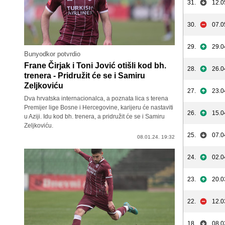
31.
12.0
30.
07.0
29.
29.0
Bunyodkor potvrdio
Frane Čirjak i Toni Jović otišli kod bh.
28.
26.0
trenera - Pridružit će se i Samiru
Zeljkoviću
27.
23.0
Dva hrvatska internacionalca, a poznata lica s terena
Premijer lige Bosne i Hercegovine, karijeru će nastaviti
26.
15.0
u Aziji. Idu kod bh. trenera, a pridružit će se i Samiru
Zeljkoviću.
25.
07.0
08.01.24. 19:32
24.
02.0
23.
20.0
22.
12.0
18.
08.0