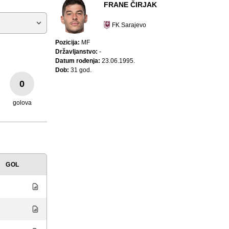
FRANE ČIRJAK
FK Sarajevo
Pozicija:
MF
Državljanstvo:
-
Datum rođenja:
23.06.1995.
Dob:
31 god.
0
golova
GOL