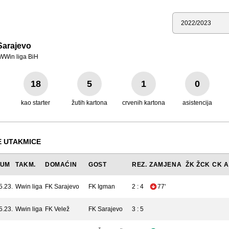
Sezona
Sarajevo
WWin liga BiH
18
5
1
0
kao starter
žutih kartona
crvenih kartona
asistencija
 UTAKMICE
TUM
TAKM.
DOMAĆIN
GOST
REZ.
ZAMJENA
ŽK
ŽCK
CK
A
5.23.
Wwin liga
FK Sarajevo
FK Igman
2 : 4
77'
5.23.
Wwin liga
FK Velež
FK Sarajevo
3 : 5