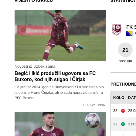
VIJESTI O IGRAČU
STATISTIKA
FK 
21
nastupa
Novosti iz Uzbekistana
Begić i Ikić produžili ugovore sa FC
Buxoro, kod njih stigao i Čirjak
PRETHODNE
Od januar 2024. godine Bunyodkor iz Uzbekistana bio
je dom je Frane Čirjaka, ali je sada napravio ransfer u
KOLO
DA
PFC Buxoro.
13.01.25. 19:07
33.
28.0
32.
21.0