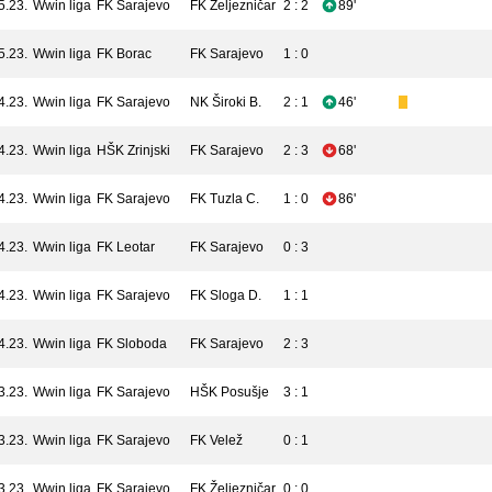
5.23.
Wwin liga
FK Sarajevo
FK Željezničar
2 : 2
89'
5.23.
Wwin liga
FK Borac
FK Sarajevo
1 : 0
4.23.
Wwin liga
FK Sarajevo
NK Široki B.
2 : 1
46'
4.23.
Wwin liga
HŠK Zrinjski
FK Sarajevo
2 : 3
68'
4.23.
Wwin liga
FK Sarajevo
FK Tuzla C.
1 : 0
86'
4.23.
Wwin liga
FK Leotar
FK Sarajevo
0 : 3
4.23.
Wwin liga
FK Sarajevo
FK Sloga D.
1 : 1
4.23.
Wwin liga
FK Sloboda
FK Sarajevo
2 : 3
3.23.
Wwin liga
FK Sarajevo
HŠK Posušje
3 : 1
3.23.
Wwin liga
FK Sarajevo
FK Velež
0 : 1
3.23.
Wwin liga
FK Sarajevo
FK Željezničar
0 : 0