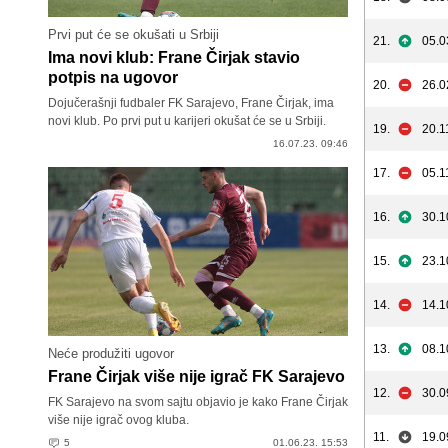
Prvi put će se okušati u Srbiji
21.
05.0
Ima novi klub: Frane Čirjak stavio
potpis na ugovor
20.
26.0
Dojučerašnji fudbaler FK Sarajevo, Frane Čirjak, ima
novi klub. Po prvi put u karijeri okušat će se u Srbiji.
19.
20.1
16.07.23. 09:46
17.
05.1
16.
30.1
15.
23.1
14.
14.1
13.
08.1
Neće produžiti ugovor
Frane Čirjak više nije igrač FK Sarajevo
12.
30.0
FK Sarajevo na svom sajtu objavio je kako Frane Čirjak
više nije igrač ovog kluba.
11.
19.0
5
01.06.23. 15:53