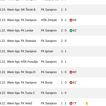
3.23.
Wwin liga
NK Široki B.
FK Sarajevo
1 : 3
2.23.
Wwin liga
FK Sarajevo
HŠK Zrinjski
0 : 2
56'
1.22.
Wwin liga
FK Leotar
FK Sarajevo
2 : 0
62'
1.22.
Wwin liga
FK Sloboda
FK Sarajevo
2 : 0
0.22.
Wwin liga
FK Sarajevo
FK Igman
3 : 1
0.22.
Wwin liga
HŠK Posušje
FK Sarajevo
0 : 1
0.22.
Wwin liga
FK Sloga D.
FK Sarajevo
1 : 0
60'
0.22.
Wwin liga
FK Sarajevo
FK Borac
1 : 0
81'
9.22.
Wwin liga
FK Tuzla C.
FK Sarajevo
1 : 0
9.22.
Wwin liga
FK Velež
FK Sarajevo
1 : 1
73'