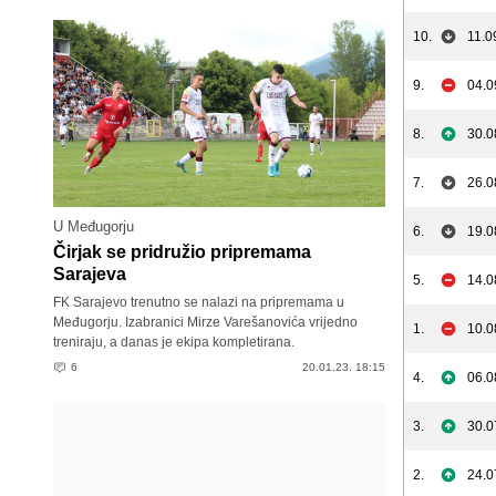
10.
11.0
9.
04.0
8.
30.0
7.
26.0
U Međugorju
6.
19.0
Čirjak se pridružio pripremama
Sarajeva
5.
14.0
FK Sarajevo trenutno se nalazi na pripremama u
Međugorju. Izabranici Mirze Varešanovića vrijedno
1.
10.0
treniraju, a danas je ekipa kompletirana.
6
20.01.23. 18:15
4.
06.0
3.
30.0
2.
24.0