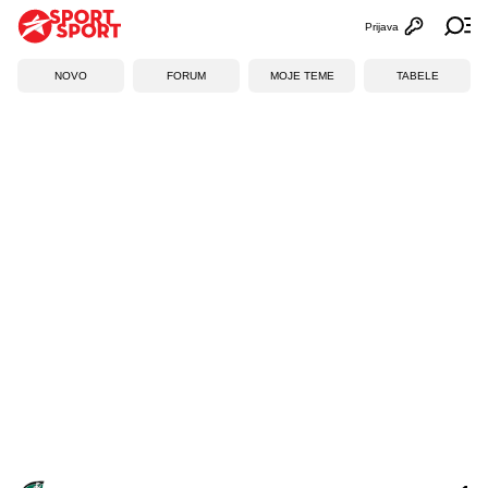
Prijava
Otvori profi
Ot
NOVO
FORUM
MOJE TEME
TABELE