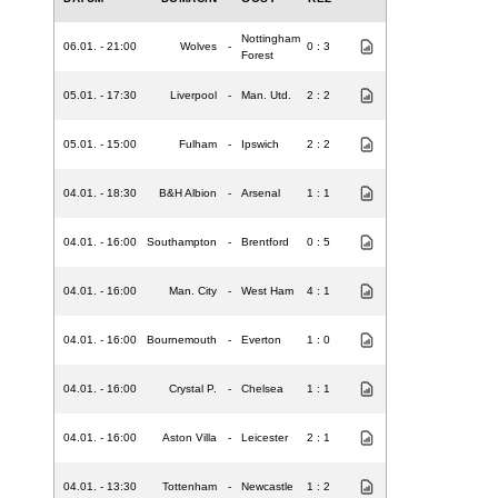
Nottingham
06.01. - 21:00
Wolves
-
0 : 3
Forest
05.01. - 17:30
Liverpool
-
Man. Utd.
2 : 2
05.01. - 15:00
Fulham
-
Ipswich
2 : 2
04.01. - 18:30
B&H Albion
-
Arsenal
1 : 1
04.01. - 16:00
Southampton
-
Brentford
0 : 5
04.01. - 16:00
Man. City
-
West Ham
4 : 1
04.01. - 16:00
Bournemouth
-
Everton
1 : 0
04.01. - 16:00
Crystal P.
-
Chelsea
1 : 1
04.01. - 16:00
Aston Villa
-
Leicester
2 : 1
04.01. - 13:30
Tottenham
-
Newcastle
1 : 2