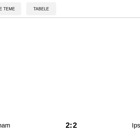
E TEME
TABELE
2
:
2
ham
Ip