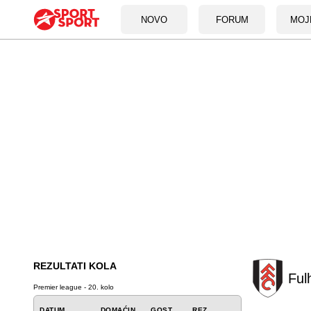
NOVO
FORUM
MOJ
REZULTATI KOLA
Ful
Premier league - 20. kolo
DATUM
DOMAĆIN
GOST
REZ