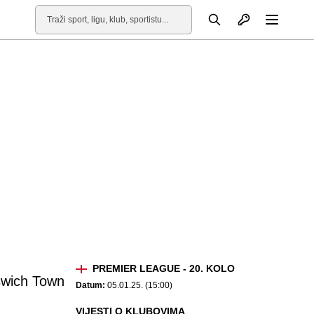
Otvori profil
Pretraga
Otvori
PREMIER LEAGUE - 20. KOLO
swich Town
Datum:
05.01.25. (15:00)
VIJESTI O KLUBOVIMA