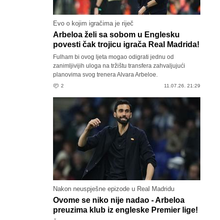
Evo o kojim igračima je riječ
Arbeloa želi sa sobom u Englesku
povesti čak trojicu igrača Real Madrida!
Fulham bi ovog ljeta mogao odigrati jednu od
zanimljivijih uloga na tržištu transfera zahvaljujući
planovima svog trenera Alvara Arbeloe.
2
11.07.26. 21:29
Nakon neuspješne epizode u Real Madridu
Ovome se niko nije nadao - Arbeloa
preuzima klub iz engleske Premier lige!