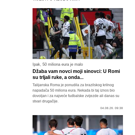
Ipak, 50 miliona eura je malo
Džaba vam novci moji sinovci: U Romi
su trljali ruke, a onda...
Talijanska Roma je ponudila za brazilskog krilnog
napadača 50 miliona eura. Nekada bi taj iznos bio
dovoljan i za najveće fudbalske zvijezde ali danas su
stvari drugačije.
04.08.26. 09:38