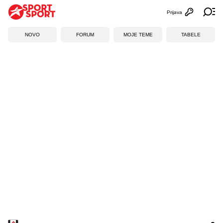
Prijava
Otvori profi
Ot
NOVO
FORUM
MOJE TEME
TABELE