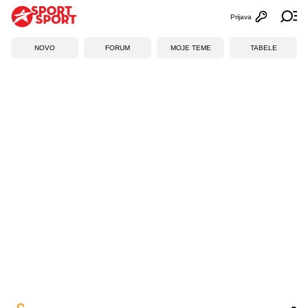
Prijava
Otvori profi
Ot
NOVO
FORUM
MOJE TEME
TABELE