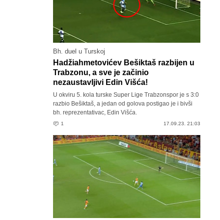
Bh. duel u Turskoj
Hadžiahmetovićev Bešiktaš razbijen u
Trabzonu, a sve je začinio
nezaustavljivi Edin Višća!
U okviru 5. kola turske Super Lige Trabzonspor je s 3:0
razbio Bešiktaš, a jedan od golova postigao je i bivši
bh. reprezentativac, Edin Višća.
1
17.09.23. 21:03