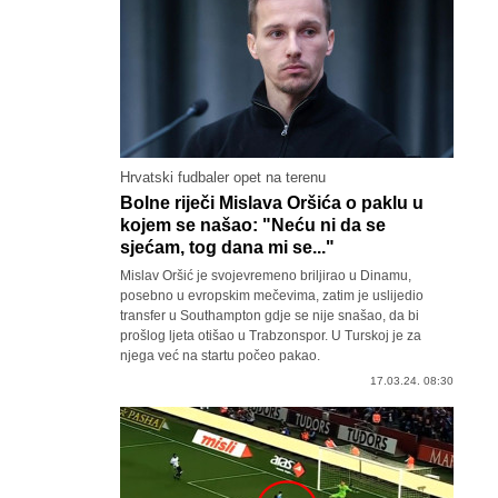
Hrvatski fudbaler opet na terenu
Bolne riječi Mislava Oršića o paklu u
kojem se našao: "Neću ni da se
sjećam, tog dana mi se..."
Mislav Oršić je svojevremeno briljirao u Dinamu,
posebno u evropskim mečevima, zatim je uslijedio
transfer u Southampton gdje se nije snašao, da bi
prošlog ljeta otišao u Trabzonspor. U Turskoj je za
njega već na startu počeo pakao.
17.03.24. 08:30