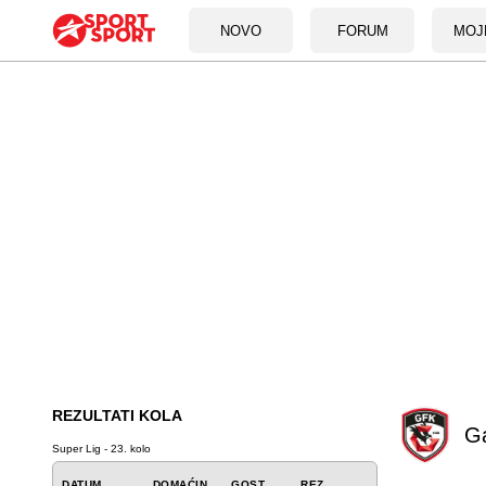
NOVO
FORUM
MOJ
REZULTATI KOLA
G
Super Lig - 23. kolo
DATUM
DOMAĆIN
GOST
REZ