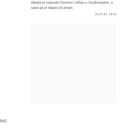
otkada je napustio Dinamo i otišao u Southampton, a
sada ga je stigao još jedan.
23.07.23. 19:31
ING