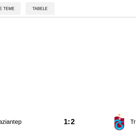
E TEME
TABELE
1
:
2
aziantep
T