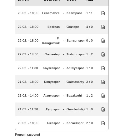
23.02. - 18:00
Fenerbahce
-
Kasimpasa
1 : 1
22.02. - 18:00
Besiktas
-
Goztepe
4 : 0
F.
22.02. - 18:00
-
Samsunspor
0 : 0
Karagumruk
22.02. - 14:00
Gaziantep
-
Trabzonspor
1 : 2
22.02. - 11:30
Kayserispor
-
Antalyaspor
1 : 0
21.02. - 18:00
Konyaspor
-
Galatasaray
2 : 0
21.02. - 14:00
Alanyaspor
-
Basaksehir
1 : 2
21.02. - 11:30
Eyupspor
-
Genclerbirligi
1 : 0
20.02. - 18:00
Rizespor
-
Kocaelispor
2 : 0
Potpuni raspored