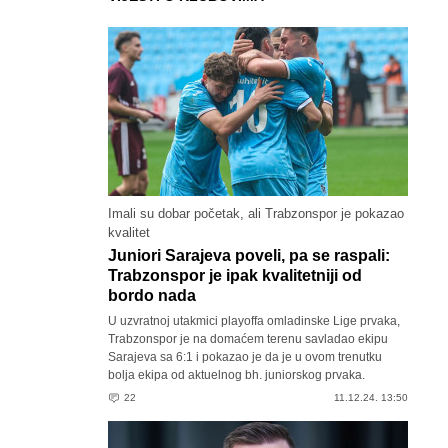
Imali su dobar početak, ali Trabzonspor je pokazao
kvalitet
Juniori Sarajeva poveli, pa se raspali:
Trabzonspor je ipak kvalitetniji od
bordo nada
U uzvratnoj utakmici playoffa omladinske Lige prvaka,
Trabzonspor je na domaćem terenu savladao ekipu
Sarajeva sa 6:1 i pokazao je da je u ovom trenutku
bolja ekipa od aktuelnog bh. juniorskog prvaka.
22
11.12.24. 13:50