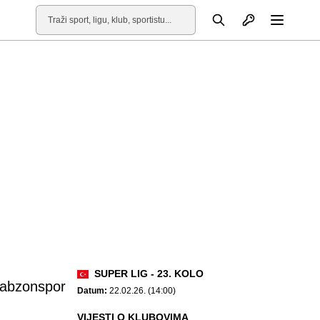
Otvori profil
Pretraga
Otvori
SUPER LIG - 23. KOLO
rabzonspor
Datum:
22.02.26. (14:00)
VIJESTI O KLUBOVIMA