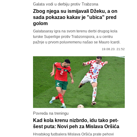
Galata vodi u derbiju protiv Trabzona
Zbog njega su ismijavali Džeku, a on
sada pokazao kakav je "ubica" pred
golom
Galatasaray igra na svom terenu derbi drugog kola
turske Superlige protiv Trabzonspora, a u centru
pažnje u prvom poluvremenu našao se Mauro Icardi.
19.08.23. 21:52
Povreda na treningu
Kad kola krenu nizbrdo, idu tako pet-
šest puta: Novi peh za Mislava Oršića
Hrvatskog fudbalera Mislava Oršića prate pehovi