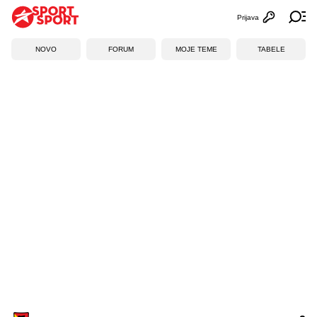
Prijava
Otvori profi
Ot
NOVO
FORUM
MOJE TEME
TABELE