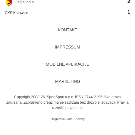
2
Jagiellonia
1
GKS Katowice
KONTAKT
IMPRESSUM
MOBILNE APLIKACIJE
MARKETING
Copyright 2008-26. SportSport d.o.o. ISSN 2744-2195. Sva prava
zadržana. Zabranjeno preuzimanje sadržaja bez dozvole izdavača.
Pravila
o zaštiti privatnosti.
Osigurava
Sikra Security