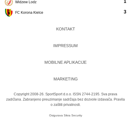
1
Widzew Lodz
3
FC Korona Kielce
KONTAKT
IMPRESSUM
MOBILNE APLIKACIJE
MARKETING
Copyright 2008-26. SportSport d.o.o. ISSN 2744-2195. Sva prava
zadržana. Zabranjeno preuzimanje sadržaja bez dozvole izdavača.
Pravila
o zaštiti privatnosti.
Osigurava
Sikra Security