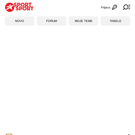
Prijava
Otvori profi
Ot
NOVO
FORUM
MOJE TEME
TABELE