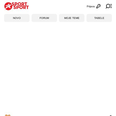
Prijava
Otvori profi
Ot
NOVO
FORUM
MOJE TEME
TABELE