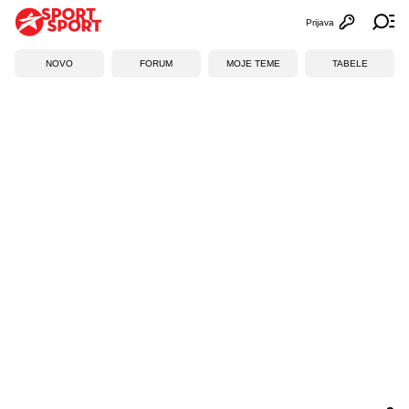
Prijava
Otvori profi
Ot
NOVO
FORUM
MOJE TEME
TABELE