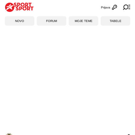
Prijava
Otvori profi
Ot
NOVO
FORUM
MOJE TEME
TABELE