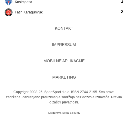
3
Kasimpasa
2
Fatih Karagumruk
KONTAKT
IMPRESSUM
MOBILNE APLIKACIJE
MARKETING
Copyright 2008-26. SportSport d.o.o. ISSN 2744-2195. Sva prava
zadržana. Zabranjeno preuzimanje sadržaja bez dozvole izdavača.
Pravila
o zaštiti privatnosti.
Osigurava
Sikra Security