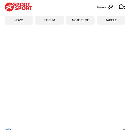
Prijava
Otvori profi
Ot
NOVO
FORUM
MOJE TEME
TABELE