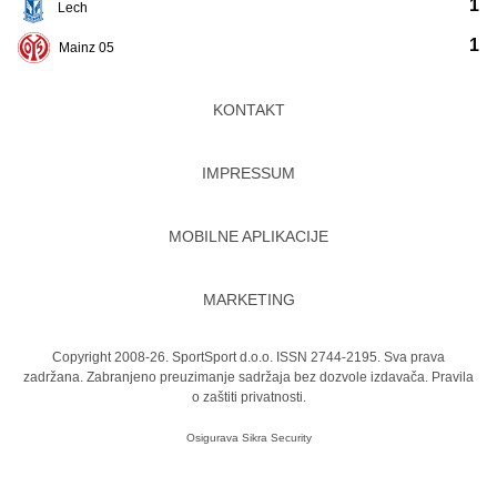
1
Lech
1
Mainz 05
KONTAKT
IMPRESSUM
MOBILNE APLIKACIJE
MARKETING
Copyright 2008-26. SportSport d.o.o. ISSN 2744-2195. Sva prava
zadržana. Zabranjeno preuzimanje sadržaja bez dozvole izdavača.
Pravila
o zaštiti privatnosti.
Osigurava
Sikra Security