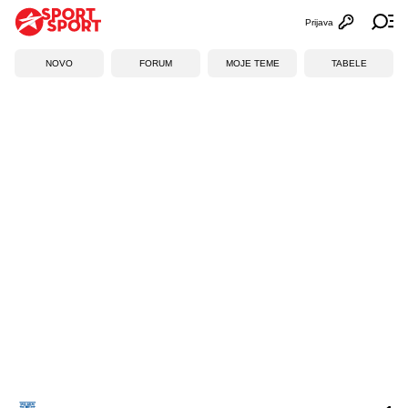
Prijava
Otvori profi
Ot
NOVO
FORUM
MOJE TEME
TABELE