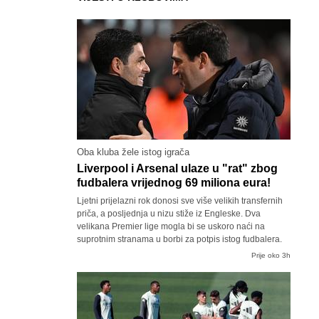
Oba kluba žele istog igrača
Liverpool i Arsenal ulaze u "rat" zbog
fudbalera vrijednog 69 miliona eura!
Ljetni prijelazni rok donosi sve više velikih transfernih
priča, a posljednja u nizu stiže iz Engleske. Dva
velikana Premier lige mogla bi se uskoro naći na
suprotnim stranama u borbi za potpis istog fudbalera.
Prije oko 3h