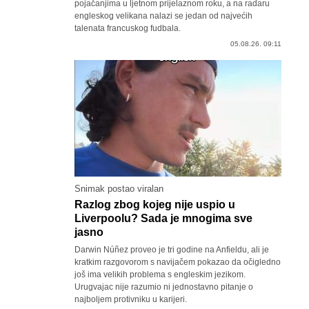
pojačanjima u ljetnom prijelaznom roku, a na radaru
engleskog velikana nalazi se jedan od najvećih
talenata francuskog fudbala.
05.08.26. 09:11
Snimak postao viralan
Razlog zbog kojeg nije uspio u
Liverpoolu? Sada je mnogima sve
jasno
Darwin Núñez proveo je tri godine na Anfieldu, ali je
kratkim razgovorom s navijačem pokazao da očigledno
još ima velikih problema s engleskim jezikom.
Urugvajac nije razumio ni jednostavno pitanje o
najboljem protivniku u karijeri.