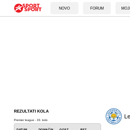
NOVO
FORUM
MOJ
REZULTATI KOLA
Le
Premier league - 33. kolo
DATUM
DOMAĆIN
GOST
REZ