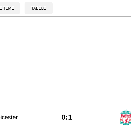
E TEME
TABELE
0
:
1
icester