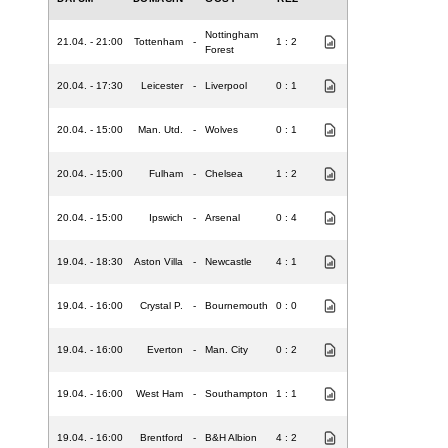
Nottingham
21.04. - 21:00
Tottenham
-
1 : 2
Forest
20.04. - 17:30
Leicester
-
Liverpool
0 : 1
20.04. - 15:00
Man. Utd.
-
Wolves
0 : 1
20.04. - 15:00
Fulham
-
Chelsea
1 : 2
20.04. - 15:00
Ipswich
-
Arsenal
0 : 4
19.04. - 18:30
Aston Villa
-
Newcastle
4 : 1
19.04. - 16:00
Crystal P.
-
Bournemouth
0 : 0
19.04. - 16:00
Everton
-
Man. City
0 : 2
19.04. - 16:00
West Ham
-
Southampton
1 : 1
19.04. - 16:00
Brentford
-
B&H Albion
4 : 2