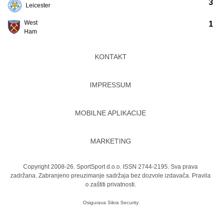
3
Leicester
West
1
Ham
KONTAKT
IMPRESSUM
MOBILNE APLIKACIJE
MARKETING
Copyright 2008-26. SportSport d.o.o. ISSN 2744-2195. Sva prava
zadržana. Zabranjeno preuzimanje sadržaja bez dozvole izdavača.
Pravila
o zaštiti privatnosti.
Osigurava
Sikra Security