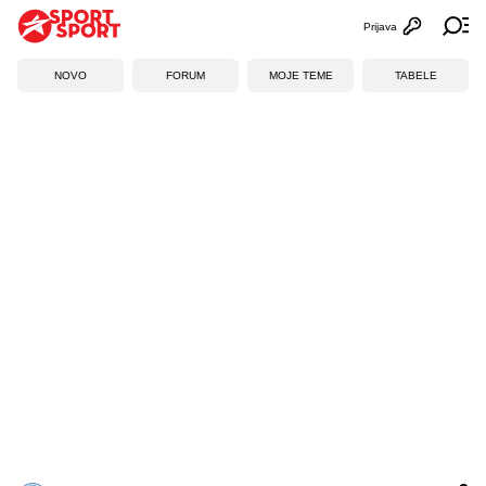
Prijava
Otvori profi
Ot
NOVO
FORUM
MOJE TEME
TABELE