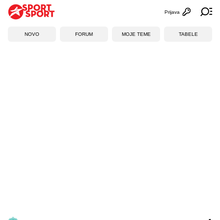
Prijava
Otvori profi
Ot
NOVO
FORUM
MOJE TEME
TABELE