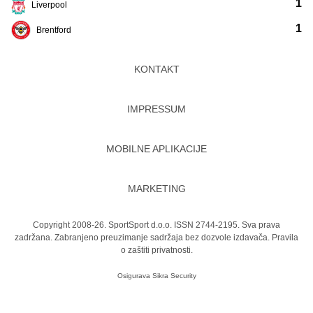
1
Liverpool
1
Brentford
KONTAKT
IMPRESSUM
MOBILNE APLIKACIJE
MARKETING
Copyright 2008-26. SportSport d.o.o. ISSN 2744-2195. Sva prava
zadržana. Zabranjeno preuzimanje sadržaja bez dozvole izdavača.
Pravila
o zaštiti privatnosti.
Osigurava
Sikra Security