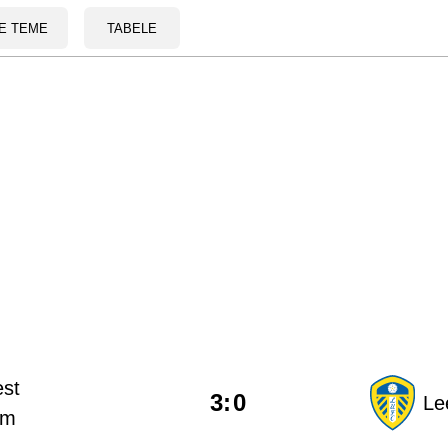
E TEME
TABELE
st
3
:
0
Le
am