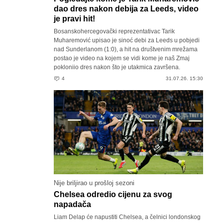
dao dres nakon debija za Leeds, video
je pravi hit!
Bosanskohercegovački reprezentativac Tarik
Muharemović upisao je sinoć debi za Leeds u pobjedi
nad Sunderlanom (1:0), a hit na društvenim mrežama
postao je video na kojem se vidi kome je naš Zmaj
pokloniio dres nakon što je utakmica završena.
4
31.07.26. 15:30
Nije briljirao u prošloj sezoni
Chelsea odredio cijenu za svog
napadača
Liam Delap će napustiti Chelsea, a čelnici londonskog