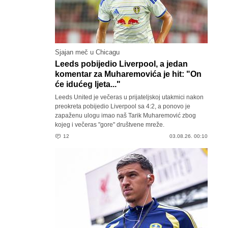
Sjajan meč u Chicagu
Leeds pobijedio Liverpool, a jedan
komentar za Muharemovića je hit: "On
će idućeg ljeta..."
Leeds United je večeras u prijateljskoj utakmici nakon
preokreta pobijedio Liverpool sa 4:2, a ponovo je
zapaženu ulogu imao naš Tarik Muharemović zbog
kojeg i večeras "gore" društvene mreže.
12
03.08.26. 00:10