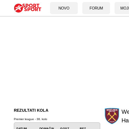
NOVO
FORUM
MOJ
REZULTATI KOLA
We
H
Premier league - 38. kolo
DATUM
DOMAĆIN
GOST
REZ