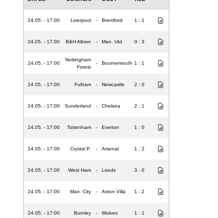
24.05. - 17:00
Liverpool
-
Brentford
1 : 1
24.05. - 17:00
B&H Albion
-
Man. Utd.
0 : 3
Nottingham
24.05. - 17:00
-
Bournemouth
1 : 1
Forest
24.05. - 17:00
Fulham
-
Newcastle
2 : 0
24.05. - 17:00
Sunderland
-
Chelsea
2 : 1
24.05. - 17:00
Tottenham
-
Everton
1 : 0
24.05. - 17:00
Crystal P.
-
Arsenal
1 : 2
24.05. - 17:00
West Ham
-
Leeds
3 : 0
24.05. - 17:00
Man. City
-
Aston Villa
1 : 2
24.05. - 17:00
Burnley
-
Wolves
1 : 1