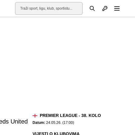
Otvori profil
Pretraga
Otvori
PREMIER LEAGUE - 38. KOLO
eds United
Datum:
24.05.26. (17:00)
VIJESTI O KLUBOVIMA