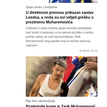
Igraju protiv Liverpoola
U direktnom prenosu prikazan sastav
Leedsa, a onda su svi vidjeli grešku u
prezimenu Muharemovića
Fudbaleri Leeds Uniteda igraju trenutno prijateljski
meč protiv Liverpoola, a na samom početku u centru
pažnje našao se naš reprezentativac Tarik
Muharemović zbog greške koju je režiser prenosa
napravio.
02.08.26. 22:25
Nije krio oduševljenje
Pogledajte kome je Tarik Muharemović