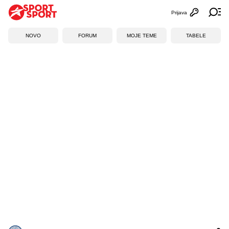
Prijava
Otvori profi
Ot
NOVO
FORUM
MOJE TEME
TABELE