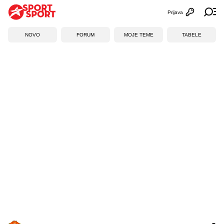
Prijava
Otvori profi
Ot
NOVO
FORUM
MOJE TEME
TABELE