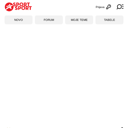
Prijava
Otvori profi
Ot
NOVO
FORUM
MOJE TEME
TABELE