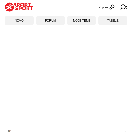
Prijava
Otvori profi
Ot
NOVO
FORUM
MOJE TEME
TABELE