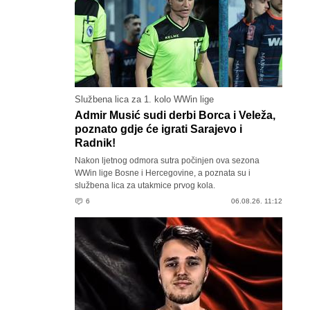
Službena lica za 1. kolo WWin lige
Admir Musić sudi derbi Borca i Veleža,
poznato gdje će igrati Sarajevo i
Radnik!
Nakon ljetnog odmora sutra počinjen ova sezona
WWin lige Bosne i Hercegovine, a poznata su i
službena lica za utakmice prvog kola.
6
06.08.26. 11:12