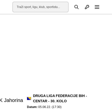
Otvori profil
Pretraga
Otvori
DRUGA LIGA FEDERACIJE BIH -
K Jahorina
CENTAR - 30. KOLO
Datum:
05.06.22. (17:30)