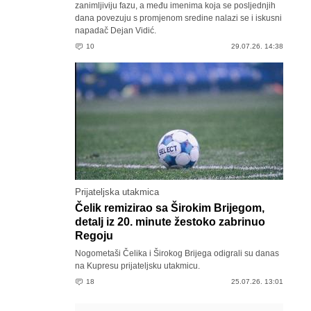
zanimljiviju fazu, a među imenima koja se posljednjih
dana povezuju s promjenom sredine nalazi se i iskusni
napadač Dejan Vidić.
10
29.07.26. 14:38
Prijateljska utakmica
Čelik remizirao sa Širokim Brijegom,
detalj iz 20. minute žestoko zabrinuo
Regoju
Nogometaši Čelika i Širokog Brijega odigrali su danas
na Kupresu prijateljsku utakmicu.
18
25.07.26. 13:01