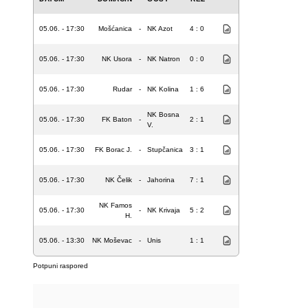
05.06. - 17:30
Mošćanica
-
NK Azot
4 : 0
05.06. - 17:30
NK Usora
-
NK Natron
0 : 0
05.06. - 17:30
Rudar
-
NK Kolina
1 : 6
NK Bosna
05.06. - 17:30
FK Baton
-
2 : 1
V.
05.06. - 17:30
FK Borac J.
-
Stupčanica
3 : 1
05.06. - 17:30
NK Čelik
-
Jahorina
7 : 1
NK Famos
05.06. - 17:30
-
NK Krivaja
5 : 2
H.
05.06. - 13:30
NK Moševac
-
Unis
1 : 1
Potpuni raspored