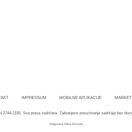
TAKT
IMPRESSUM
MOBILNE APLIKACIJE
MARKET
SN 2744-2195. Sva prava zadržana. Zabranjeno preuzimanje sadržaja bez doz
Osigurava
Sikra Security