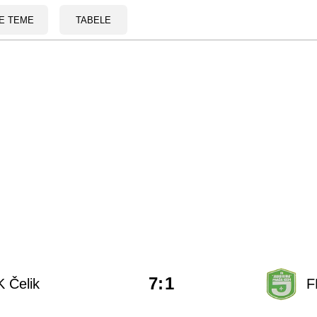
E TEME
TABELE
7
:
1
 Čelik
F