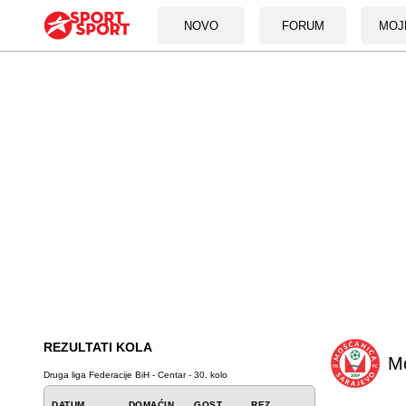
NOVO
FORUM
MOJ
REZULTATI KOLA
M
Druga liga Federacije BiH - Centar - 30. kolo
DATUM
DOMAĆIN
GOST
REZ