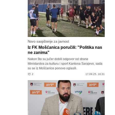
Novo saopštenje za javnost
Iz FK Mošćanica poručili: "Politika nas
ne zanima"
Nakon što su jučer dobili odgovor od strane
Ministarstva za kulturu i sport Kantona Sarajevo, sada
su se iz Mošćanice ponovo oglasili.
2
17.09.25. 16:31