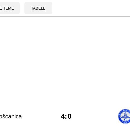
E TEME
TABELE
4
:
0
ošćanica