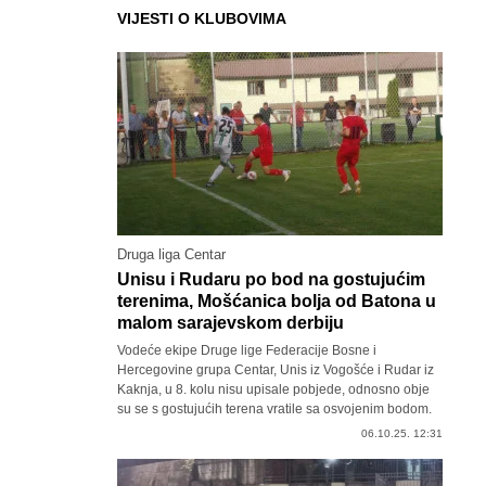
VIJESTI O KLUBOVIMA
Druga liga Centar
Unisu i Rudaru po bod na gostujućim
terenima, Mošćanica bolja od Batona u
malom sarajevskom derbiju
Vodeće ekipe Druge lige Federacije Bosne i
Hercegovine grupa Centar, Unis iz Vogošće i Rudar iz
Kaknja, u 8. kolu nisu upisale pobjede, odnosno obje
su se s gostujućih terena vratile sa osvojenim bodom.
06.10.25. 12:31