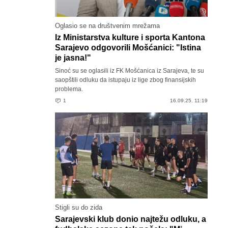
Oglasio se na društvenim mrežama
Iz Ministarstva kulture i sporta Kantona
Sarajevo odgovorili Mošćanici: "Istina
je jasna!"
Sinoć su se oglasili iz FK Mošćanica iz Sarajeva, te su
saopštili odluku da istupaju iz lige zbog finansijskih
problema.
1
16.09.25. 11:19
Stigli su do zida
Sarajevski klub donio najtežu odluku, a