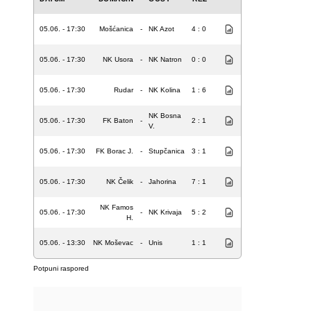
05.06. - 17:30
Mošćanica
-
NK Azot
4 : 0
05.06. - 17:30
NK Usora
-
NK Natron
0 : 0
05.06. - 17:30
Rudar
-
NK Kolina
1 : 6
NK Bosna
05.06. - 17:30
FK Baton
-
2 : 1
V.
05.06. - 17:30
FK Borac J.
-
Stupčanica
3 : 1
05.06. - 17:30
NK Čelik
-
Jahorina
7 : 1
NK Famos
05.06. - 17:30
-
NK Krivaja
5 : 2
H.
05.06. - 13:30
NK Moševac
-
Unis
1 : 1
Potpuni raspored