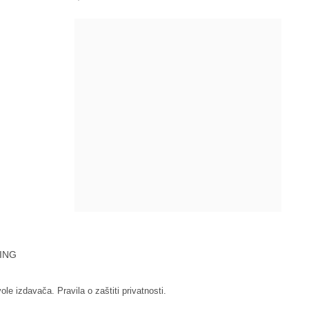
ING
vole izdavača.
Pravila o zaštiti privatnosti.