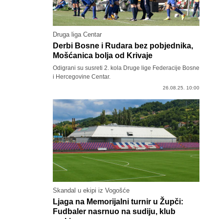
Druga liga Centar
Derbi Bosne i Rudara bez pobjednika,
Mošćanica bolja od Krivaje
Odigrani su susreti 2. kola Druge lige Federacije Bosne
i Hercegovine Centar.
26.08.25. 10:00
Skandal u ekipi iz Vogošće
Ljaga na Memorijalni turnir u Župči:
Fudbaler nasrnuo na sudiju, klub