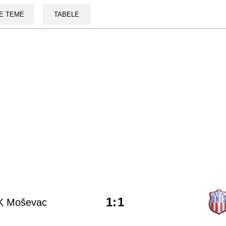
E TEME
TABELE
1
:
1
K Moševac