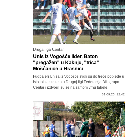
Druga liga Centar
Unis iz Vogošće lider, Baton
"pregažen" u Kaknju, "trica"
Mošćanice u Hrasnici
Fudbaleri Unisa iz Vogošće stigli su do treće pobjede u
isto toliko susreta u Drugoj ligi Federacije BiH grupa
Centar i izdvojili su se na samom vrhu tabele.
01.09.25. 12:42