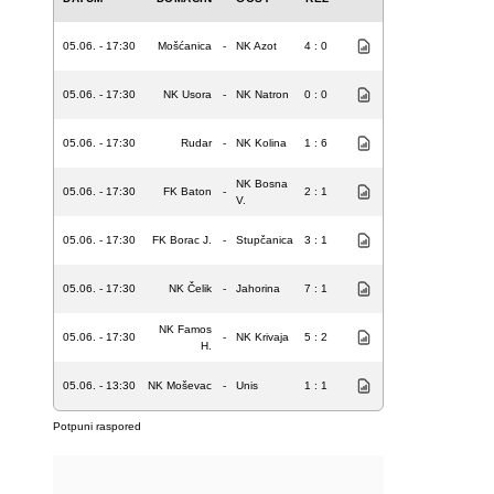
05.06. - 17:30
Mošćanica
-
NK Azot
4 : 0
05.06. - 17:30
NK Usora
-
NK Natron
0 : 0
05.06. - 17:30
Rudar
-
NK Kolina
1 : 6
NK Bosna
05.06. - 17:30
FK Baton
-
2 : 1
V.
05.06. - 17:30
FK Borac J.
-
Stupčanica
3 : 1
05.06. - 17:30
NK Čelik
-
Jahorina
7 : 1
NK Famos
05.06. - 17:30
-
NK Krivaja
5 : 2
H.
05.06. - 13:30
NK Moševac
-
Unis
1 : 1
Potpuni raspored