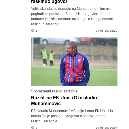
raskinuo ugovor
Veliki skandal se dogodio na Memorijalnom turniru
poginulim sportistima Bosne i Hercegovine. Jedan
fudbaler je fizički nasrnuo na sudiju, a klub je odmah
raskinuo saradnju.
1
04.08.25. 15:22
Sporazumni raskid saradnje
Razišli se FK Unis i Dželaludin
Muharemović
Dželaludin Muharemović više nije trener FK Unis i to
nakon što je postignut dogovor o sporazumnom
raskidu saradnje.
3
14.05.25. 19:04