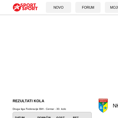
NOVO
FORUM
MOJ
REZULTATI KOLA
N
Druga liga Federacije BiH - Centar - 30. kolo
DATUM
DOMAĆIN
GOST
REZ