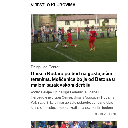
VIJESTI O KLUBOVIMA
Druga liga Centar
Unisu i Rudaru po bod na gostujućim
terenima, Mošćanica bolja od Batona u
malom sarajevskom derbiju
Vodeće ekipe Druge lige Federacije Bosne i
Hercegovine grupa Centar, Unis iz Vogošće i Rudar iz
Kaknja, u 8. kolu nisu upisale pobjede, odnosno obje
su se s gostujućih terena vratile sa osvojenim bodom.
06.10.25. 12:31