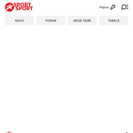
Prijava
Otvori profi
Ot
NOVO
FORUM
MOJE TEME
TABELE