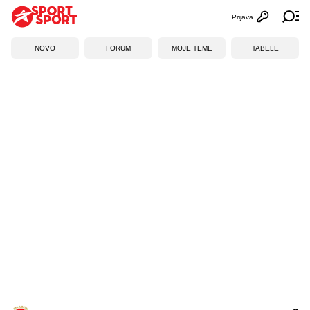
Prijava
Otvori profi
Ot
NOVO
FORUM
MOJE TEME
TABELE